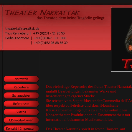
Das vielseitige Repertoire des freien Theater Narrattak
umfaßt Bearbeitungen bekannter Werke und
Inszenierungen eigener Stücke.
Sie reichen vom Stegreiftheater der Commedia dell´Ar
über respektvoll-dreiste und skurril-komische
Klassikerbearbeitungen, bis zu außergewöhnlichen
Konzerttheater-Produktionen in Zusammenarbeit mit
international bekannten Musikensembles.
Das Theater Narrattak spielt in festen Häusern, auf